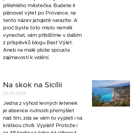
přilehlého městečka. Budete-li
plánovat výlet po Provance, na
tento název jistojistě narazíte. A
proč byste toto místo neměli
vynechat, vám přiblížíme v dalším
z příspěvků blogu Best Výlet.
Aneb na malé ploše spousta
zajímavostí k vidění.
Na skok na Sicílii
25.05.2023
Jedna z výhod levných letenek
je absence nutnosti přemýšlet
nad tím, zda se vám to vyplatí i na
krátkou chvíli. Vyplatí! Protože i
za 48 hodin se toho dá stihnout