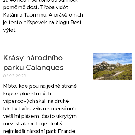
poměrně dost. Třeba vidět
Katánii a Taorminu. A právě o nich
je tento příspěvek na blogu Best
výlet.
Krásy národního
parku Calanques
01.03.2023
Místo, kde jsou na jedné straně
kopce plné strmých
vápencových skal, na druhé
břehy Lvího zálivu s menšími či
většími plážemi, často ukrytými
mezi skalami. To je druhý
nejmladší národní park Francie,