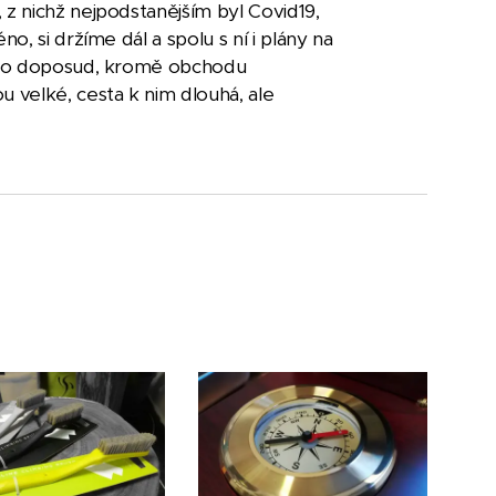
 z nichž nejpodstanějším byl Covid19,
o, si držíme dál a spolu s ní i plány na
 bylo doposud, kromě obchodu
u velké, cesta k nim dlouhá, ale