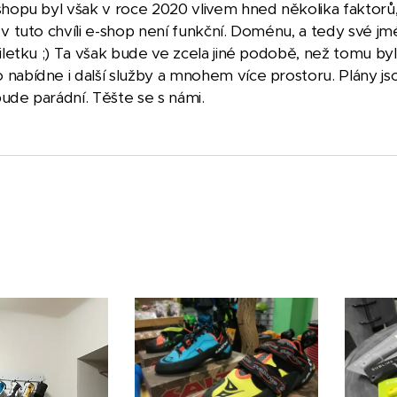
shopu byl však v roce 2020 vlivem hned několika faktorů,
v tuto chvíli e-shop není funkční. Doménu, a tedy své jmén
tiletku ;) Ta však bude ve zcela jiné podobě, než tomu
nabídne i další služby a mnohem více prostoru. Plány jso
ude parádní. Těšte se s námi.