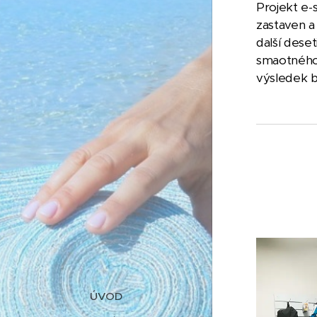
Projekt e-
zastaven a 
další dese
smaotného 
výsledek b
ÚVOD