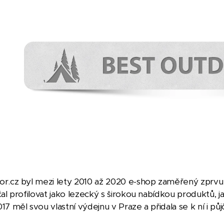
r.cz byl mezi lety 2010 až 2020 e-shop zaměřený zprv
čal profilovat jako lezecký s širokou nabídkou produktů, j
17 měl svou vlastní výdejnu v Praze a přidala se k ní i 